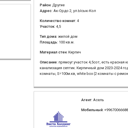
Район
: Другие
Адрес
: Ак-Ордо 2, ул.Ысык-Кол
Количество комнат
: 4
Участок
: 4,5
Тип дома
: жилой дом
Площадь
: 100 кв.м.
Материал стен
: Кирпич
Описание
: прямоуг.участок 4,5сот, есть красная к
канализация септик. Кирпичный дом 2023-2024 го
комнаты, S=100м.кв, white box (2 комнаты с ремо
Агент
: Асель
Мобильный
: +9967006668