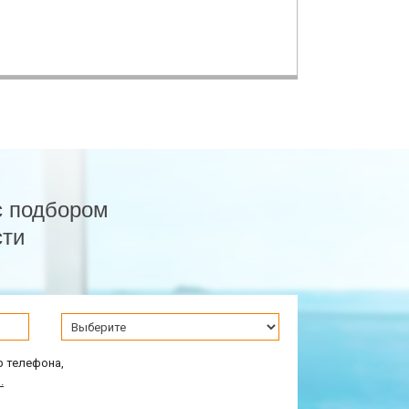
с подбором
сти
р телефона,
.