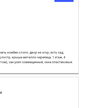
нига, комбин.отопл, двор не огор, есть сад,
д постр, крыша-металло-черепица, 1 этаж, 4
нтом), сан.узел совмещенный, окна пластиковые.
88