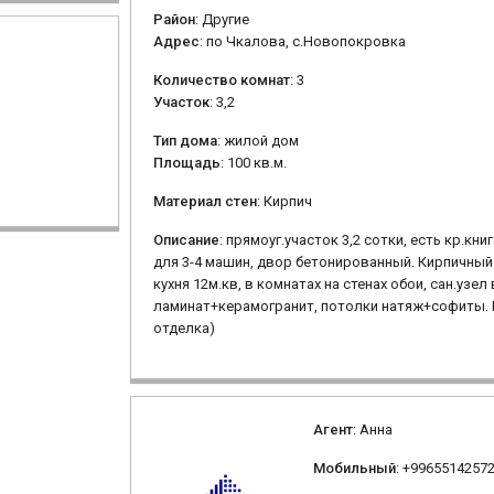
Район
: Другие
Адрес
: по Чкалова, с.Новопокровка
Количество комнат
: 3
Участок
: 3,2
Тип дома
: жилой дом
Площадь
: 100 кв.м.
Материал стен
: Кирпич
Описание
: прямоуг.участок 3,2 сотки, есть кр.кн
для 3-4 машин, двор бетонированный. Кирпичный д
кухня 12м.кв, в комнатах на стенах обои, сан.уз
ламинат+керамогранит, потолки натяж+софиты. 
отделка)
Агент
: Анна
Мобильный
: +9965514257