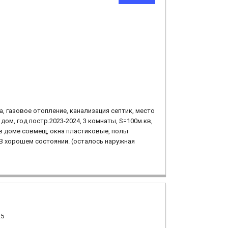
ига, газовое отопление, канализация септик, место
ом, год постр.2023-2024, 3 комнаты, S=100м.кв,
ел в доме совмещ, окна пластиковые, полы
В хорошем состоянии. (осталось наружная
25