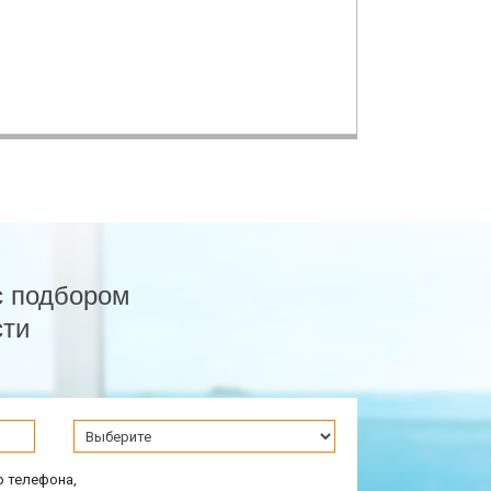
с подбором
сти
р телефона,