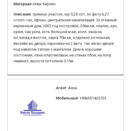
Материал стен
: Кирпич
Описание
: прямоуг.участок, юр.5,25 сот, по фкту 6,27,
отопл.-газ, 3фазы, центральная канализация. 2х этажный
кирпичный дом, 2007 год постройки, 256м.кв, спален, зал,
кухня, сан.узла, есть большой м.кв, холл, окна на
юг,запад и восток, сауна 70м.кв, отдельно котельная,
бассейн во дворе, парковка на 2 авто. так же во дворе
под навесом тапчан с мангалом. Дом в хорошем
состоянии, окна пластиковые, на стенах обои, на полу
ламинат, высота потолков 3,15м.
Агент
: Анна
Мобильный
: +996551425725