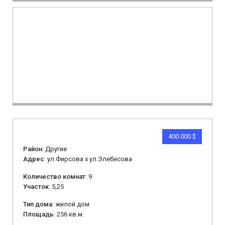
400 000 $
Район
: Другие
Адрес
: ул.Фирсова х ул.Элебесова
Количество комнат
: 9
Участок
: 5,25
Тип дома
: жилой дом
Площадь
: 256 кв.м.