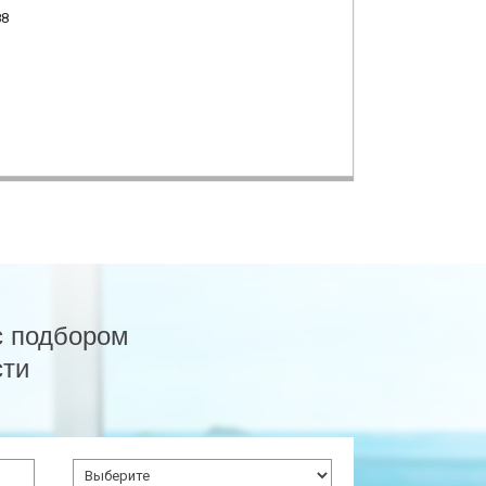
88
с подбором
сти