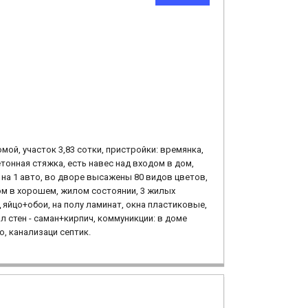
мой, участок 3,83 сотки, пристройки: времянка,
етонная стяжка, есть навес над входом в дом,
на 1 авто, во дворе высажены 80 видов цветов,
ом в хорошем, жилом состоянии, 3 жилых
 яйцо+обои, на полу ламинат, окна пластиковые,
л стен - саман+кирпич, коммуникции: в доме
, канализаци септик.