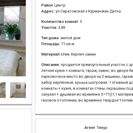
Район
: Центр
Адрес
: ул.Саратовская х Курманжан Датка
Количество комнат
: 3
Участок
: 3,83
Тип дома
: жилой дом
Площадь
: 71 кв.м.
Материал стен
: Кирпич саман
Описание
: продается прямоугольный участок с до
летняя кухня + комната, гараж, навес, во дворе б
парковочное место во дворе на 2 машины, гараж 
забор кирпичный, крыша шатровая. 1 этажный д
комнаты + кухня, в комнатах стены окрашены под
санузел + душевая во времянке S=71()7,1 материа
газовое отопление, во времянке твердое топливо
Агент
: Тимур