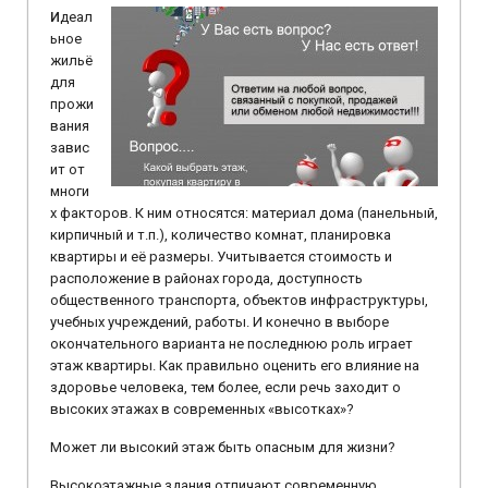
И
деал
ьное
жильё
для
прожи
вания
завис
ит от
многи
х факторов. К ним относятся: материал дома (панельный,
кирпичный и т.п.), количество комнат, планировка
квартиры и её размеры. Учитывается стоимость и
расположение в районах города, доступность
общественного транспорта, объектов инфраструктуры,
учебных учреждений, работы. И конечно в выборе
окончательного варианта не последнюю роль играет
этаж квартиры. Как правильно оценить его влияние на
здоровье человека, тем более, если речь заходит о
высоких этажах в современных «высотках»?
Может ли высокий этаж быть опасным для жизни?
Высокоэтажные здания отличают современную