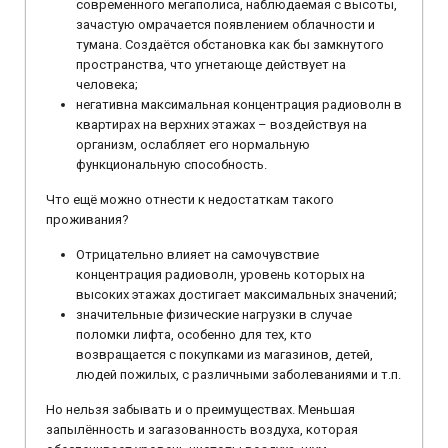
современного мегаполиса, наблюдаемая с высоты,
зачастую омрачается появлением облачности и
тумана. Создаётся обстановка как бы замкнутого
пространства, что угнетающе действует на
человека;
негативна максимальная концентрация радиоволн в
квартирах на верхних этажах – воздействуя на
организм, ослабляет его нормальную
функциональную способность.
Что ещё можно отнести к недостаткам такого
проживания?
Отрицательно влияет на самочувствие
концентрация радиоволн, уровень которых на
высоких этажах достигает максимальных значений;
значительные физические нагрузки в случае
поломки лифта, особенно для тех, кто
возвращается с покупками из магазинов, детей,
людей пожилых, с различными заболеваниями и т.п.
Но нельзя забывать и о преимуществах. Меньшая
запылённость и загазованность воздуха, которая